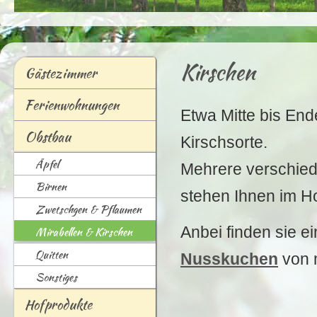
Kirschen
G
ästezimmer
F
e
rienwohnungen
Etwa Mitte bis End
O
bstbau
Kirschsorte.
Ä
p
fel
Mehrere verschied
B
i
rnen
stehen Ihnen im H
Z
wetschgen & Pflaumen
Anbei finden sie e
Mirabellen & Kirschen
Q
uitten
Nusskuchen
von 
So
n
stiges
Hofp
r
odukte