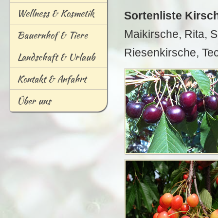
W
ellness & Kosmetik
Sortenliste Kirsc
Maikirsche, Rita, 
Ba
u
ernhof & Tiere
Riesenkirsche, Tec
L
andschaft & Urlaub
K
ontakt & Anfahrt
Über uns