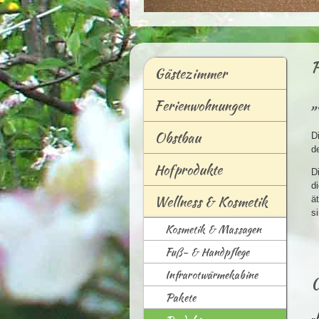
P
G
ästezimmer
„
F
e
rienwohnungen
O
bstbau
D
d
Hof
p
rodukte
D
d
W
ellness & Kosmetik
ä
s
K
osmetik & Massagen
F
u
ß- & Handpflege
I
nfrarotwärmekabine
C
Pake
t
e
„